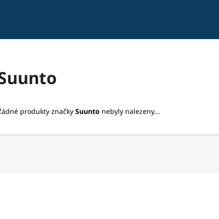
Co potřebujete najít?
Suunto
HLEDAT
Žádné produkty značky
Suunto
nebyly nalezeny...