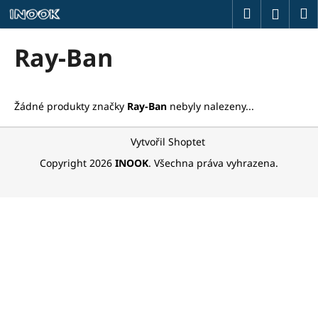
K
Přejít
Hledat
M
Přihlá
na
o
obsah
Zpět
Zpět
š
Ray-Ban
í
C
k
o
Žádné produkty značky
Ray-Ban
nebyly nalezeny...
p
o
Z
Vytvořil Shoptet
t
á
Copyright 2026
INOOK
. Všechna práva vyhrazena.
ř
p
e
a
b
t
u
í
j
e
t
e
n