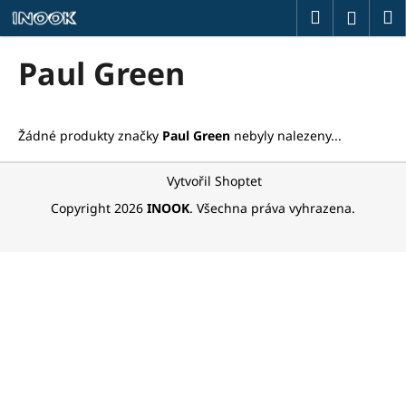
K
Přejít
Hledat
M
Přihlá
na
o
obsah
Zpět
Zpět
š
Paul Green
í
C
k
o
Žádné produkty značky
Paul Green
nebyly nalezeny...
p
o
Z
Vytvořil Shoptet
t
á
Copyright 2026
INOOK
. Všechna práva vyhrazena.
ř
p
e
a
b
t
u
í
j
e
t
e
n