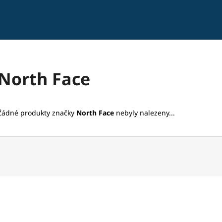
Co potřebujete najít?
North Face
HLEDAT
Žádné produkty značky
North Face
nebyly nalezeny...