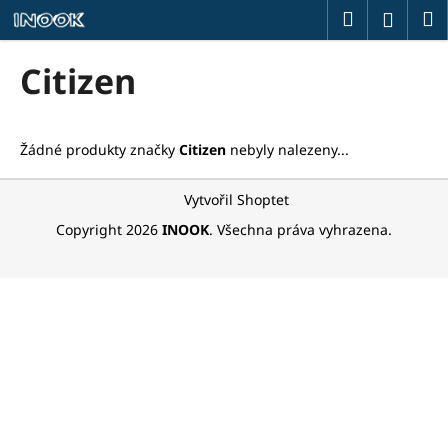
K
Přejít
Hledat
M
Přihlá
na
o
obsah
Zpět
Zpět
š
Citizen
í
C
k
o
Žádné produkty značky
Citizen
nebyly nalezeny...
p
o
Z
Vytvořil Shoptet
t
á
Copyright 2026
INOOK
. Všechna práva vyhrazena.
ř
p
e
a
b
t
u
í
j
e
t
e
n